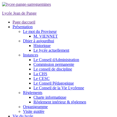
Lycée Jean de Pange
Page daccueil
Présentation
Le mot du Proviseur
M. VIENNET
Dhier à aujourdhui
Historique
Le lycée actuellement
Instances
Le Conseil dAdministration
Commission permanente
Le conseil de discipline
La CHS
Le CESC
Le Conseil Pédagogique
Le Conseil de la Vie Lycéenne
Règlements
Charte informatique
Règlement intérieur & règlemen
Organigramme
Visite guidée
Vie du lycée