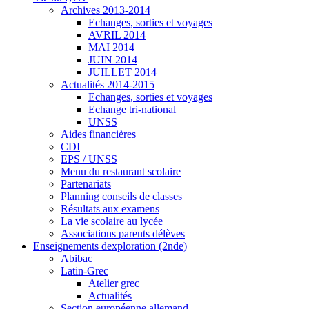
Archives 2013-2014
Echanges, sorties et voyages
AVRIL 2014
MAI 2014
JUIN 2014
JUILLET 2014
Actualités 2014-2015
Echanges, sorties et voyages
Echange tri-national
UNSS
Aides financières
CDI
EPS / UNSS
Menu du restaurant scolaire
Partenariats
Planning conseils de classes
Résultats aux examens
La vie scolaire au lycée
Associations parents délèves
Enseignements dexploration (2nde)
Abibac
Latin-Grec
Atelier grec
Actualités
Section européenne allemand