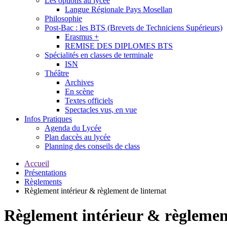
Les options au lycée
Langue Régionale Pays Mosellan
Philosophie
Post-Bac : les BTS (Brevets de Techniciens Supérieurs)
Erasmus +
REMISE DES DIPLOMES BTS
Spécialités en classes de terminale
ISN
Théâtre
Archives
En scène
Textes officiels
Spectacles vus, en vue
Infos Pratiques
Agenda du Lycée
Plan daccès au lycée
Planning des conseils de class
Accueil
Présentations
Règlements
Règlement intérieur & règlement de linternat
Règlement intérieur & règlement