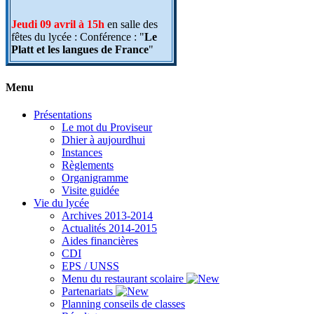
Jeudi 09 avril à 15h
en salle des
fêtes du lycée : Conférence : "
Le
Platt et les langues de France
"
dans le cadre du festival Mir redde
Platt (entrée libre)
Menu
A ne pas manquer
: la journée
"
portes ouvertes
" aura lieu cette
Présentations
année le SAMEDI 21 MARS 2015
Le mot du Proviseur
de 9h à 12h dans le bâtiment
Dhier à aujourdhui
Berthelot ! Futurs élèves de
Instances
seconde, futurs étudiants de BTS,
Règlements
vous êtes les bienvenus !!!
Organigramme
Visite guidée
Vie du lycée
Archives 2013-2014
Actualités 2014-2015
Aides financières
CDI
EPS / UNSS
Menu du restaurant scolaire
Partenariats
Planning conseils de classes