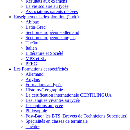
Résultats aux examens
La vie scolaire au lycée
Associations parents délèves
Enseignements dexploration (2nde)
Abibac
Latin-Grec
Section européenne allemand
Section européenne anglais
Théâtre
Italien
Littérature et Société
MPS et SL
PFEG
Les Formations et spécificités
Allemand
Anglais
Formations au lycée
Histoire-Géographie
La certification internationale CERTILINGUA
Les langues vivantes au lycée
Les options au lycée
Philosophie
Post-Bac : les BTS (Brevets de Techniciens Supérieurs)
Spécialités en classes de terminale
Théâtre