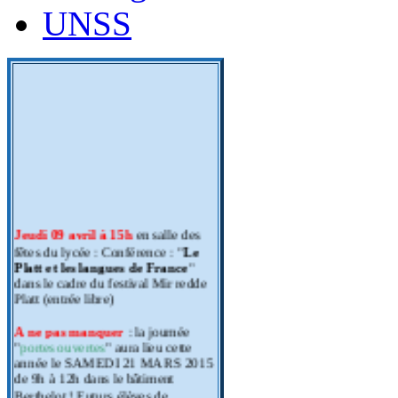
UNSS
Jeudi 09 avril à 15h
en salle des
fêtes du lycée : Conférence : "
Le
Platt et les langues de France
"
dans le cadre du festival Mir redde
Platt (entrée libre)
A ne pas manquer
: la journée
"
portes ouvertes
" aura lieu cette
année le SAMEDI 21 MARS 2015
de 9h à 12h dans le bâtiment
Berthelot ! Futurs élèves de