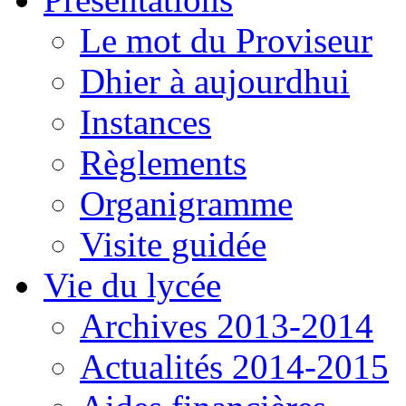
seconde, futurs étudiants de BTS,
vous êtes les bienvenus !!!
Le mot du Proviseur
Dhier à aujourdhui
Instances
Règlements
Organigramme
Visite guidée
Vie du lycée
Archives 2013-2014
Actualités 2014-2015