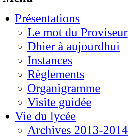
année le SAMEDI 21 MARS 2015
de 9h à 12h dans le bâtiment
Présentations
Berthelot ! Futurs élèves de
seconde, futurs étudiants de BTS,
vous êtes les bienvenus !!!
Le mot du Proviseur
Dhier à aujourdhui
Instances
Règlements
Organigramme
Visite guidée
Vie du lycée
Archives 2013-2014